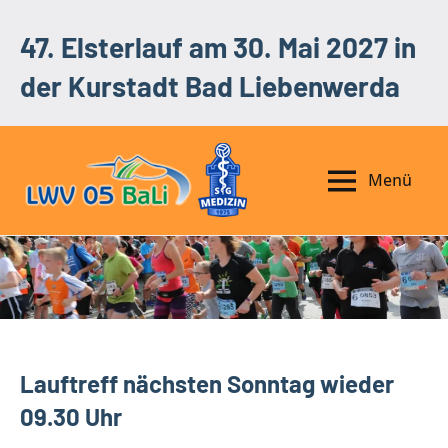
Zum
47. Elsterlauf am 30. Mai 2027 in
Inhalt
springen
der Kurstadt Bad Liebenwerda
Menü
47.
SG
Medizin
Elsterlauf
Bad
am
Liebenwerda
e.
30.
V.
Mai
|
2027
LWV
Lauftreff nächsten Sonntag wieder
05
in
09.30 Uhr
der