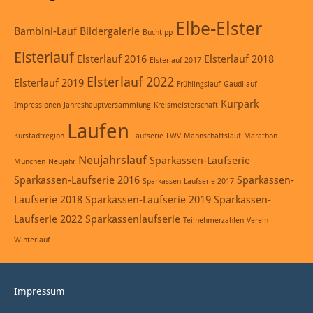
Elbe-Elster
Bambini-Lauf
Bildergalerie
Buchtipp
Elsterlauf
Elsterlauf 2016
Elsterlauf 2018
Elsterlauf 2017
Elsterlauf 2022
Elsterlauf 2019
Frühlingslauf
Gaudilauf
Kurpark
Impressionen
Jahreshauptversammlung
Kreismeisterschaft
Laufen
Kurstadtregion
Laufserie
LWV
Mannschaftslauf
Marathon
Neujahrslauf
Sparkassen-Laufserie
München
Neujahr
Sparkassen-Laufserie 2016
Sparkassen-
Sparkassen-Laufserie 2017
Laufserie 2018
Sparkassen-Laufserie 2019
Sparkassen-
Laufserie 2022
Sparkassenlaufserie
Teilnehmerzahlen
Verein
Winterlauf
Impressum