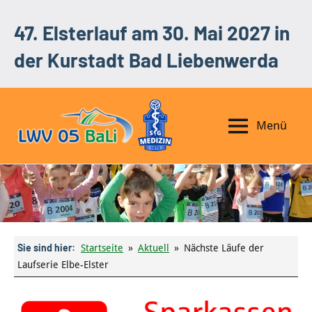
Zum
47. Elsterlauf am 30. Mai 2027 in
Inhalt
springen
der Kurstadt Bad Liebenwerda
Menü
47.
SG
Medizin
Elsterlauf
Bad
am
Liebenwerda
e.
30.
V.
Mai
|
Sie sind hier:
2027
Startseite
Aktuell
Nächste Läufe der
LWV
Laufserie Elbe-Elster
05
in
der